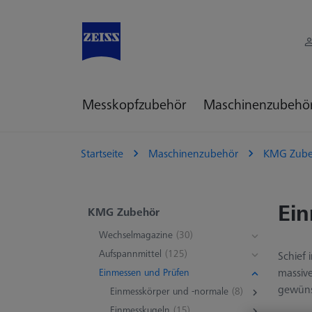
Messkopfzubehör
Maschinenzubehö
Startseite
Maschinenzubehör
KMG Zube
Ein
KMG Zubehör
Wechselmagazine
(30)
Aufspannmittel
(125)
Schief 
massive
Einmessen und Prüfen
gewünsc
Einmesskörper und -normale
(8)
Einmesskugeln
(15)