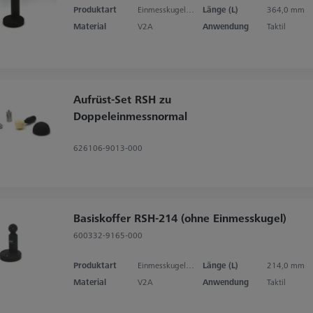
Produktart
Einmesskugelhalter
Länge (L)
364,0 mm
Material
V2A
Anwendung
Taktil
Aufrüst-Set RSH zu
Doppeleinmessnormal
626106-9013-000
Basiskoffer RSH-214 (ohne Einmesskugel)
600332-9165-000
Produktart
Einmesskugelhalter
Länge (L)
214,0 mm
Material
V2A
Anwendung
Taktil