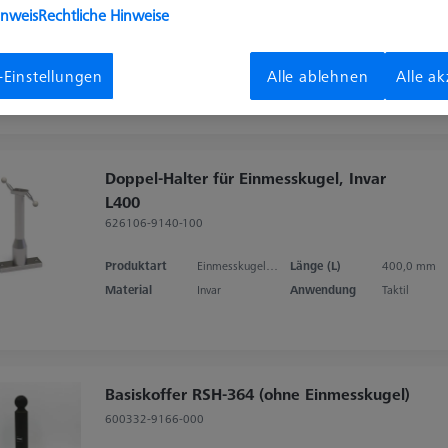
626119-0003-004
inweis
Rechtliche Hinweise
Produktart
Einmess-Set
Material
V2A
Anwendung
Taktil
-Einstellungen
Alle ablehnen
Alle a
Doppel-Halter für Einmesskugel, Invar
L400
626106-9140-100
Produktart
Einmesskugelhalter
Länge (L)
400,0 mm
Material
Invar
Anwendung
Taktil
Basiskoffer RSH-364 (ohne Einmesskugel)
600332-9166-000