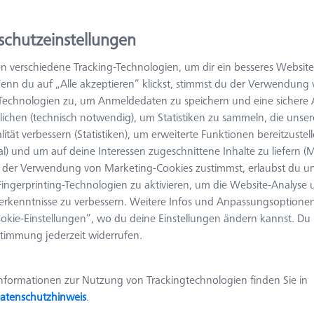
fahren Sie mehr über Einmesskugelhalter (RSH)
schutzeinstellungen
n verschiedene Tracking-Technologien, um dir ein besseres Website
Ergebnisse sortier
odukte
Empfohlen
enn du auf „Alle akzeptieren“ klickst, stimmst du der Verwendung
-Technologien zu, um Anmeldedaten zu speichern und eine sicher
ichen (technisch notwendig), um Statistiken zu sammeln, die unser
lität verbessern (Statistiken), um erweiterte Funktionen bereitzustel
Einfach-Halter für Einmesskugel,
al) und um auf deine Interessen zugeschnittene Inhalte zu liefern (M
ThermoFit L200
der Verwendung von Marketing-Cookies zustimmst, erlaubst du un
626106-9010-000
ingerprinting-Technologien zu aktivieren, um die Website-Analyse
Produktart
Einmesskugelhalter
Länge (L)
200,0 mm
erkenntnisse zu verbessern. Weitere Infos und Anpassungsoptionen
Material
ThermoFit
Anwendung
Taktil
okie-Einstellungen“, wo du deine Einstellungen ändern kannst. Du
timmung jederzeit widerrufen.
nformationen zur Nutzung von Trackingtechnologien finden Sie in
RSH-Sonderhalbschale 180° für Montage
atenschutzhinweis
.
zweier Kugeln