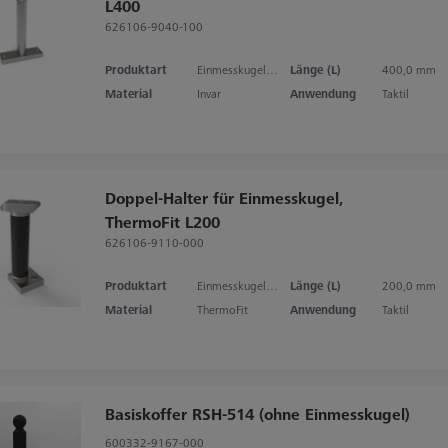
L400
626106-9040-100
Produktart
Einmesskugelhalter
Länge (L)
400,0 mm
Material
Invar
Anwendung
Taktil
Doppel-Halter für Einmesskugel,
ThermoFit L200
626106-9110-000
Produktart
Einmesskugelhalter
Länge (L)
200,0 mm
Material
ThermoFit
Anwendung
Taktil
Basiskoffer RSH-514 (ohne Einmesskugel)
600332-9167-000