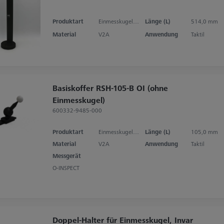
Produktart
Einmesskugelhalter
Länge (L)
514,0 mm
Material
V2A
Anwendung
Taktil
Basiskoffer RSH-105-B OI (ohne
Einmesskugel)
600332-9485-000
Produktart
Einmesskugelhalter
Länge (L)
105,0 mm
Material
V2A
Anwendung
Taktil
Messgerät
O-INSPECT
Doppel-Halter für Einmesskugel, Invar