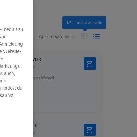
NEU: Ansicht wechseln
-Erlebnis zu
en
 von
Ansicht wechseln
e Anmeldung
e Website-
len
1.521,70 €
arketing).
zzgl. USt.
s auch,
Längere Lieferzeit
 und
 findest du
 kannst
359,10 €
zzgl. USt.