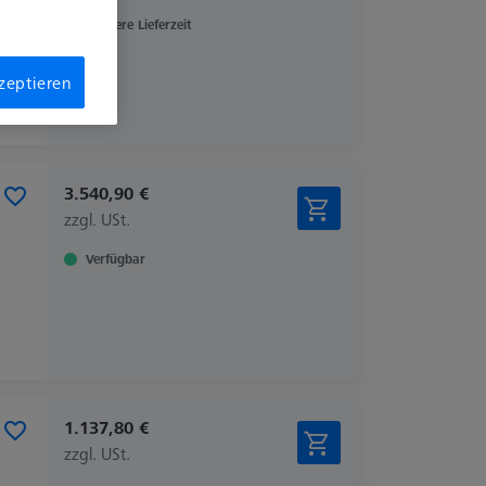
Längere Lieferzeit
kzeptieren
3.540,90 €
zzgl. USt.
Verfügbar
1.137,80 €
zzgl. USt.