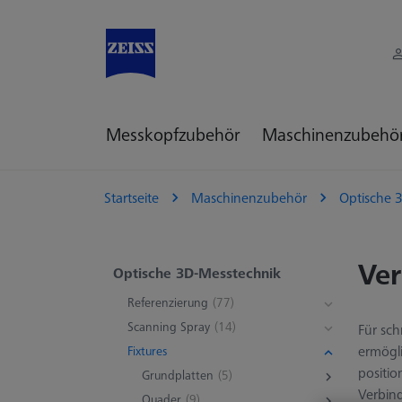
Messkopfzubehör
Maschinenzubehö
Startseite
Maschinenzubehör
Optische 
Ve
Optische 3D-Messtechnik
Referenzierung
(77)
Scanning Spray
(14)
Für sc
ermögl
Fixtures
positio
Grundplatten
(5)
Verbind
Quader
(9)