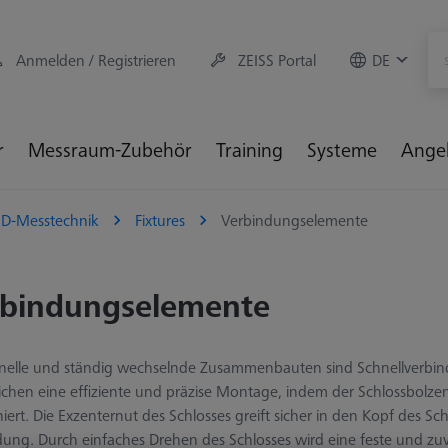
Anmelden / Registrieren
ZEISS Portal
DE
r
Messraum-Zubehör
Training
Systeme
Ange
3D-Messtechnik
Fixtures
Verbindungselemente
rbindungselemente
hnelle und ständig wechselnde Zusammenbauten sind Schnellverbin
ichen eine effiziente und präzise Montage, indem der Schlossbolz
niert. Die Exzenternut des Schlosses greift sicher in den Kopf des Sc
ung. Durch einfaches Drehen des Schlosses wird eine feste und zuv