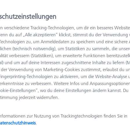
erungen dynamischer Anwendungen gerecht wird.
schutzeinstellungen
rs hervorzuheben ist die Schnellverbindung für verstellbare Quade
, der ein rasterunabhängiges Positionieren der Verstellquader mit L
n verschiedene Tracking-Technologien, um dir ein besseres Website
en ist, bleibt die Flexibilität erhalten, was eine schnelle Anpassu
enn du auf „Alle akzeptieren“ klickst, stimmst du der Verwendung
haften machen die Schnellverbindungen zu einem unverzichtbaren W
-Technologien zu, um Anmeldedaten zu speichern und eine sicher
eprozesse in verschiedenen Anwendungen.
ichen (technisch notwendig), um Statistiken zu sammeln, die unser
lität verbessern (Statistiken), um erweiterte Funktionen bereitzustel
al) und um auf deine Interessen zugeschnittene Inhalte zu liefern (M
Ergebnisse sortier
der Verwendung von Marketing-Cookies zustimmst, erlaubst du un
odukte
Empfohlen
ingerprinting-Technologien zu aktivieren, um die Website-Analyse
erkenntnisse zu verbessern. Weitere Infos und Anpassungsoptionen
okie-Einstellungen“, wo du deine Einstellungen ändern kannst. Du
Schlossbolzen für Schwenkarm - Ø12, 2
timmung jederzeit widerrufen.
Stück
626109-9610-062
nformationen zur Nutzung von Trackingtechnologien finden Sie in
Material
Aluminium
Raster
AF25
atenschutzhinweis
.
schwarz eloxiert