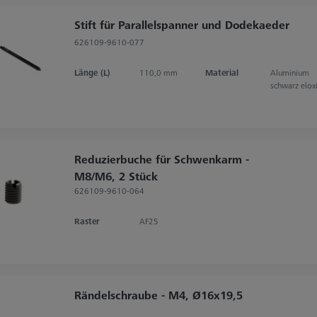
Stift für Parallelspanner und Dodekaeder
626109-9610-077
Länge (L)
110,0 mm
Material
Aluminium
schwarz elox
Reduzierbuche für Schwenkarm -
M8/M6, 2 Stück
626109-9610-064
Raster
AF25
Rändelschraube - M4, Ø16x19,5