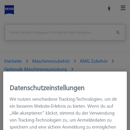
Startseite
Maschinenzubehör
KMG Zubehör
Optionale Maschinenausrüstung
Automatische Reinigung
Taster Reinigungsbürste
Datenschutzeinstellungen
Wir nutzen verschiedene Tracking-Technologien, um dir
Taster Reinigungsbürste
ein besseres Website-Erlebnis zu bieten. Wenn du auf
„Alle akzeptieren“ klickst, stimmst du der Verwendung
von Tracking-Technologien zu, um Anmeldedaten zu
Die Verschmutzung des Messtasters durch Staub oder
speichern und eine sichere Anmeldung zu ermöglichen
ähnliche Verunreinigungen kann einen negativen Einfluss auf