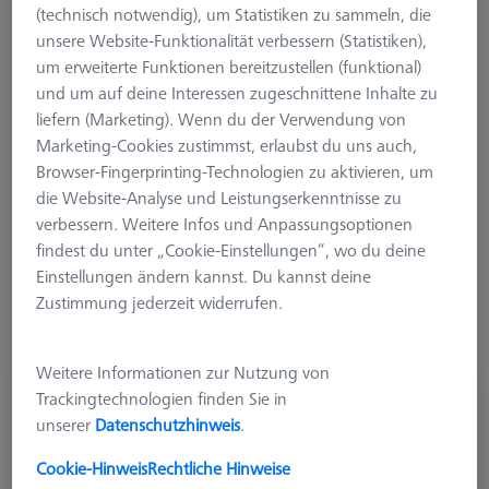
(technisch notwendig), um Statistiken zu sammeln, die
das Messergebnis haben. Besonders bei kleinen
unsere Website-Funktionalität verbessern (Statistiken),
Kugeldurchmessern wirken Staubkörner wie eine Art
um erweiterte Funktionen bereitzustellen (funktional)
Abstandshalter und der Messtaster erhält dadurch falsche
und um auf deine Interessen zugeschnittene Inhalte zu
Messdaten. Um diese Fehlereinflüsse zu vermeiden, empfiehlt
liefern (Marketing). Wenn du der Verwendung von
es sich, die Tastereinsätze regelmäßig zu reinigen. Dies
Marketing-Cookies zustimmst, erlaubst du uns auch,
geschieht in der Regel manuell und erhöht die
Browser-Fingerprinting-Technologien zu aktivieren, um
Maschinenstillstandszeiten. Mit der Reinigungsbürste bietet
die Website-Analyse und Leistungserkenntnisse zu
ZEISS nun eine automatisierte Lösung, die sowohl die
verbessern. Weitere Infos und Anpassungsoptionen
Maschinenstillstandszeiten reduziert als auch das Risiko von
findest du unter „Cookie-Einstellungen“, wo du deine
Antastfehlern deutlich verringert.
Einstellungen ändern kannst. Du kannst deine
Zustimmung jederzeit widerrufen.
Weitere Informationen zur Nutzung von
Reinigungsbürste, Kugelform, M6
Trackingtechnologien finden Sie in
626119-0010-028
unserer
Datenschutzhinweis
.
Cookie-Hinweis
Rechtliche Hinweise