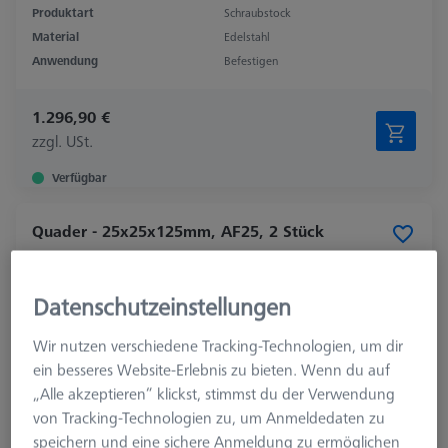
Produktart
Schraubstock
Material
Edelstahl
Anwendung
Befestigen
1.296,90 €
zzgl. USt.
Verfügbar
Quader - 25x25x125mm, AF25, 2 Stück
626109-9610-006
Datenschutzeinstellungen
Wir nutzen verschiedene Tracking-Technologien, um dir
ein besseres Website-Erlebnis zu bieten. Wenn du auf
„Alle akzeptieren“ klickst, stimmst du der Verwendung
von Tracking-Technologien zu, um Anmeldedaten zu
speichern und eine sichere Anmeldung zu ermöglichen