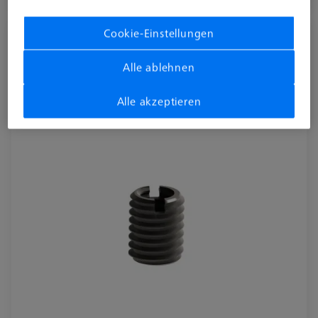
Verfügbar
Cookie-Einstellungen
Reduzierbuche für Schwenkarm - M8/M6,
2 Stück
Alle ablehnen
626109-9610-064
Alle akzeptieren