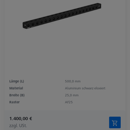
Länge (L)
500,0 mm
Material
Aluminium schwarz eloxiert
Breite (B)
25,0 mm
Raster
AF25
1.400,00 €
zzgl. USt.