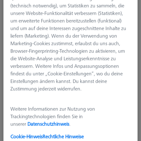
(technisch notwendig), um Statistiken zu sammeln, die
unsere Website-Funktionalität verbessern (Statistiken),
um erweiterte Funktionen bereitzustellen (funktional)
und um auf deine Interessen zugeschnittene Inhalte zu
liefern (Marketing). Wenn du der Verwendung von
Marketing-Cookies zustimmst, erlaubst du uns auch,
Browser-Fingerprinting-Technologien zu aktivieren, um
die Website-Analyse und Leistungserkenntnisse zu
verbessern. Weitere Infos und Anpassungsoptionen
findest du unter „Cookie-Einstellungen“, wo du deine
Einstellungen ändern kannst. Du kannst deine
Länge (L)
125,0 mm
Zustimmung jederzeit widerrufen.
Material
Aluminium schwarz eloxiert
Breite (B)
25,0 mm
Raster
AF25
Weitere Informationen zur Nutzung von
Trackingtechnologien finden Sie in
360,00 €
unserer
Datenschutzhinweis
.
zzgl. USt.
Cookie-Hinweis
Rechtliche Hinweise