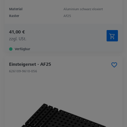
Material
Aluminium schwarz eloxiert
Raster
AF25
41,00 €
zzgl. USt.
Verfügbar
Einsteigerset - AF25
626109-9610-056