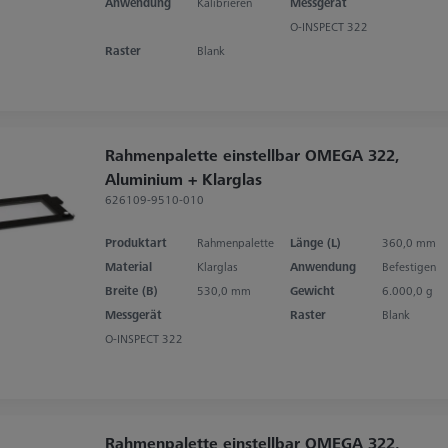
Anwendung
Kalibrieren
Messgerät
O-INSPECT 322
Raster
Blank
Rahmenpalette einstellbar OMEGA 322,
Aluminium + Klarglas
626109-9510-010
Produktart
Rahmenpalette
Länge (L)
360,0 mm
Material
Klarglas
Anwendung
Befestigen
Breite (B)
530,0 mm
Gewicht
6.000,0 g
Messgerät
Raster
Blank
O-INSPECT 322
Rahmenpalette einstellbar OMEGA 322,