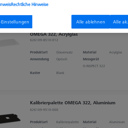
inweis
Rechtliche Hinweise
-Einstellungen
Alle ablehnen
Alle a
Ersatz-Glaseinsatz für Rahmenpalette
OMEGA 322, Acrylglas
626109-8510-012
Produktart
Glaseinsatz
Material
Acrylglas
Anwendung
Optisch
Messgerät
O-INSPECT 322
Raster
Blank
Kalibrierpalette OMEGA 322, Aluminium
626109-9510-000
Produktart
Kalibrierpalette
Material
Aluminium