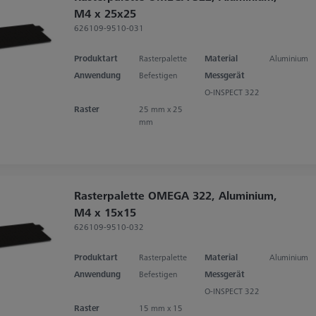
M4 x 25x25
626109-9510-031
Produktart
Rasterpalette
Material
Aluminium
Anwendung
Befestigen
Messgerät
O-INSPECT 322
Raster
25 mm x 25
mm
Rasterpalette OMEGA 322, Aluminium,
M4 x 15x15
626109-9510-032
Produktart
Rasterpalette
Material
Aluminium
Anwendung
Befestigen
Messgerät
O-INSPECT 322
Raster
15 mm x 15