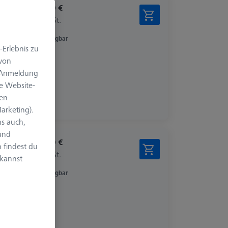
162,80 €
zzgl. USt.
Verfügbar
-Erlebnis zu
 von
e Anmeldung
e Website-
len
arketing).
s auch,
 und
162,80 €
 findest du
zzgl. USt.
 kannst
Verfügbar