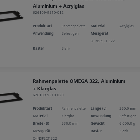
Aluminium + Acrylglas
626109-9510-012
Produktart
Rahmenpalette
Material
Acrylglas
Anwendung
Befestigen
Messgerät
O-INSPECT 322
Raster
Blank
Rahmenpalette OMEGA 322, Aluminium
+ Klarglas
626109-9510-020
Produktart
Rahmenpalette
Länge (L)
360,0 mm
Material
Klarglas
Anwendung
Befestigen
Breite (B)
530,0 mm
Gewicht
6.000,0 g
Messgerät
Raster
Blank
O-INSPECT 322