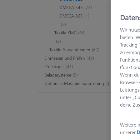
OMEGA 543
(22)
Daten
OMEGA 863
(1)
(3)
Wir nutze
Taktile KMG
(16)
bieten. W
(2)
Tracking
Taktile Anwendungen
(67)
zu ermögl
Einmessen und Prüfen
(49)
Funktiona
Prüfkörper
(41)
(funktion
Wenn du 
Beladesysteme
(5)
Browser-F
Optionale Maschinenausrüstung
(3)
Leistungs
unter „Co
deine Zus
Weitere I
unserer
D