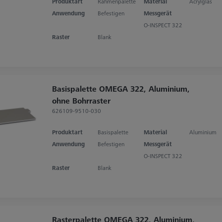
Produktart
Rahmenpalette
Material
Acrylglas
Anwendung
Befestigen
Messgerät
O-INSPECT 322
Raster
Blank
Basispalette OMEGA 322, Aluminium,
ohne Bohrraster
626109-9510-030
Produktart
Basispalette
Material
Aluminium
Anwendung
Befestigen
Messgerät
O-INSPECT 322
Raster
Blank
Rasterpalette OMEGA 322, Aluminium,