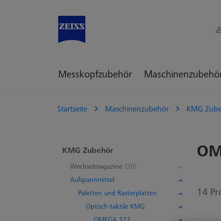
Messkopfzubehör
Maschinenzubehö
Startseite
Maschinenzubehör
KMG Zube
OM
KMG Zubehör
Wechselmagazine
(30)
Aufspannmittel
14 Pr
Paletten und Rasterplatten
Optisch-taktile KMG
OMEGA 322