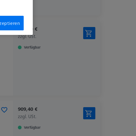
kzeptieren
162,80 €
zzgl. USt.
Verfügbar
909,40 €
zzgl. USt.
Verfügbar