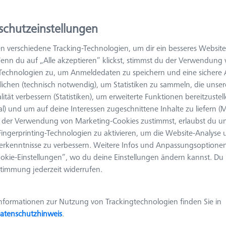
Ersatz-Glaseinsatz für Rahmenpalette
OMEGA 322, Klarglas
schutzeinstellungen
626109-8510-010
n verschiedene Tracking-Technologien, um dir ein besseres Website
Produktart
Glaseinsatz
Material
Klarglas
enn du auf „Alle akzeptieren“ klickst, stimmst du der Verwendung
Anwendung
Optisch
Messgerät
-Technologien zu, um Anmeldedaten zu speichern und eine sicher
O-INSPECT 322
ichen (technisch notwendig), um Statistiken zu sammeln, die unser
Raster
Blank
lität verbessern (Statistiken), um erweiterte Funktionen bereitzustel
al) und um auf deine Interessen zugeschnittene Inhalte zu liefern (M
der Verwendung von Marketing-Cookies zustimmst, erlaubst du un
ingerprinting-Technologien zu aktivieren, um die Website-Analyse
Ersatz-Glaseinsatz für Rahmenpalette
erkenntnisse zu verbessern. Weitere Infos und Anpassungsoptionen
OMEGA 322, Mattglas
okie-Einstellungen“, wo du deine Einstellungen ändern kannst. Du
626109-8510-011
timmung jederzeit widerrufen.
Produktart
Glaseinsatz
Material
Mattglas
Anwendung
Optisch
Messgerät
nformationen zur Nutzung von Trackingtechnologien finden Sie in
O-INSPECT 322
atenschutzhinweis
.
Raster
Blank