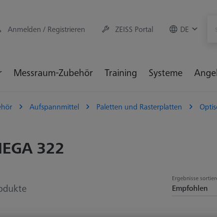
Anmelden / Registrieren
ZEISS Portal
DE
r
Messraum-Zubehör
Training
Systeme
Ange
hör
Aufspannmittel
Paletten und Rasterplatten
Optis
EGA 322
Ergebnisse sortier
odukte
Empfohlen