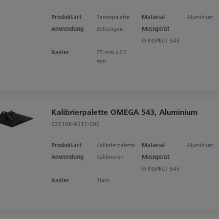
Produktart
Rasterpalette
Material
Aluminium
Anwendung
Befestigen
Messgerät
O-INSPECT 543
Raster
25 mm x 25
mm
Kalibrierpalette OMEGA 543, Aluminium
626109-9512-000
Produktart
Kalibrierpalette
Material
Aluminium
Anwendung
Kalibrieren
Messgerät
O-INSPECT 543
Raster
Blank