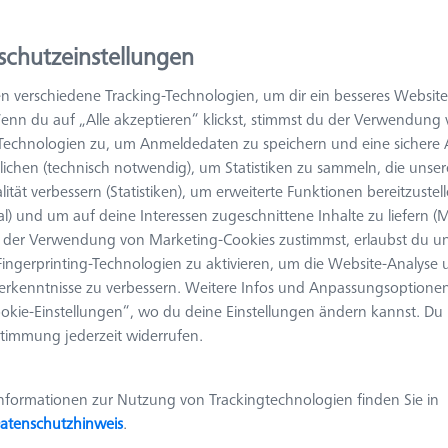
Ergebnisse sortier
schutzeinstellungen
odukte
Empfohlen
n verschiedene Tracking-Technologien, um dir ein besseres Website
enn du auf „Alle akzeptieren“ klickst, stimmst du der Verwendung
Rahmenpalette einstellbar OMEGA 322,
-Technologien zu, um Anmeldedaten zu speichern und eine sicher
Aluminium + Acrylglas
ichen (technisch notwendig), um Statistiken zu sammeln, die unser
626109-9510-012
lität verbessern (Statistiken), um erweiterte Funktionen bereitzustel
al) und um auf deine Interessen zugeschnittene Inhalte zu liefern (M
Produktart
Rahmenpalette
Material
Acrylglas
der Verwendung von Marketing-Cookies zustimmst, erlaubst du un
Anwendung
Befestigen
Messgerät
ingerprinting-Technologien zu aktivieren, um die Website-Analyse
O-INSPECT 322
erkenntnisse zu verbessern. Weitere Infos und Anpassungsoptionen
Raster
Blank
okie-Einstellungen“, wo du deine Einstellungen ändern kannst. Du
timmung jederzeit widerrufen.
nformationen zur Nutzung von Trackingtechnologien finden Sie in
Rahmenpalette einstellbar OMEGA 543,
atenschutzhinweis
.
Aluminium + Klarglas
626109-9512-010