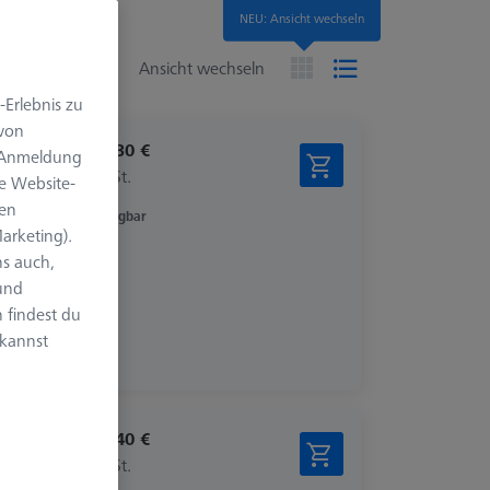
NEU: Ansicht wechseln
en
Ansicht wechseln
-Erlebnis zu
 von
1.599,30 €
e Anmeldung
zzgl. USt.
e Website-
len
Verfügbar
arketing).
s auch,
 und
 findest du
 kannst
1.873,40 €
zzgl. USt.