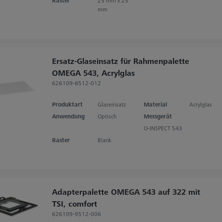
Raster
25 mm x 25
mm
Ersatz-Glaseinsatz für Rahmenpalette
OMEGA 543, Acrylglas
626109-8512-012
Produktart
Glaseinsatz
Material
Acrylglas
Anwendung
Optisch
Messgerät
O-INSPECT 543
Raster
Blank
Adapterpalette OMEGA 543 auf 322 mit
TSI, comfort
626109-9512-006