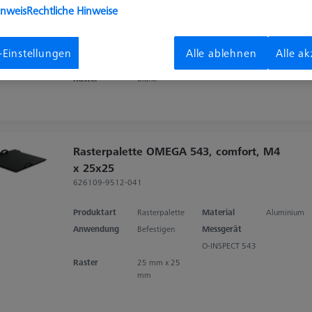
inweis
Rechtliche Hinweise
Produktart
Rahmenpalette
Material
Klarglas
Anwendung
Befestigen
Messgerät
-Einstellungen
Alle ablehnen
Alle a
O-INSPECT 543
Raster
Blank
Rasterpalette OMEGA 543, comfort, M4
x 25x25
626109-9512-041
Produktart
Rasterpalette
Material
Aluminium
Anwendung
Befestigen
Messgerät
O-INSPECT 543
Raster
25 mm x 25
mm