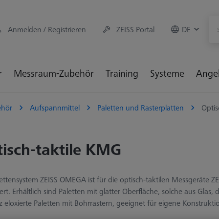
Anmelden / Registrieren
ZEISS Portal
DE
r
Messraum-Zubehör
Training
Systeme
Ange
hör
Aufspannmittel
Paletten und Rasterplatten
Optis
isch-taktile KMG
lettensystem ZEISS OMEGA ist für die optisch-taktilen Messgeräte
ert. Erhältlich sind Paletten mit glatter Oberfläche, solche aus Glas
 eloxierte Paletten mit Bohrrastern, geeignet für eigene Konstruk