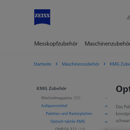
Messkopfzubehör
Maschinenzubehö
Startseite
Maschinenzubehör
KMG Zube
Opt
KMG Zubehör
Wechselmagazine
(30)
Aufspannmittel
Das Pa
konzipi
Paletten und Rasterplatten
schwarz
Optisch-taktile KMG
OMEGA 322
(14)