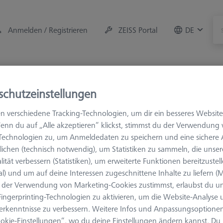
Anmelden / Registrieren
ZEISS Portal
DE
r
Messraum-Zubehör
Training
Systeme
Ange
schutzeinstellungen
hör
Aufspannmittel
Taktile Anwendungen
OmniFix f
n verschiedene Tracking-Technologien, um dir ein besseres Website
enn du auf „Alle akzeptieren“ klickst, stimmst du der Verwendung
-Technologien zu, um Anmeldedaten zu speichern und eine sicher
ichen (technisch notwendig), um Statistiken zu sammeln, die unser
nnsets OI
lität verbessern (Statistiken), um erweiterte Funktionen bereitzustel
al) und um auf deine Interessen zugeschnittene Inhalte zu liefern (M
der Verwendung von Marketing-Cookies zustimmst, erlaubst du un
ingerprinting-Technologien zu aktivieren, um die Website-Analyse
Ergebnisse sortier
dukte
Empfohlen
erkenntnisse zu verbessern. Weitere Infos und Anpassungsoptionen
okie-Einstellungen“, wo du deine Einstellungen ändern kannst. Du