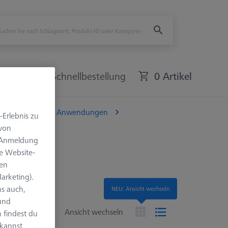
bote
Schnellbestellung
0 Artikel
ür optisch-taktile Anwendungen
-Erlebnis zu
 von
e Anmeldung
e Website-
len
arketing).
s auch,
NEU: Ansicht wechseln
 und
en
Ansicht wechseln
 findest du
 kannst