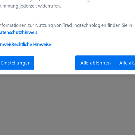
timmung jederzeit widerrufen.
Probenhalter-Kit mit Drehachse manuell
nformationen zur Nutzung von Trackingtechnologien finden Sie in
435430-9110-000
atenschutzhinweis
.
inweis
Rechtliche Hinweise
-Einstellungen
Alle ablehnen
Alle a