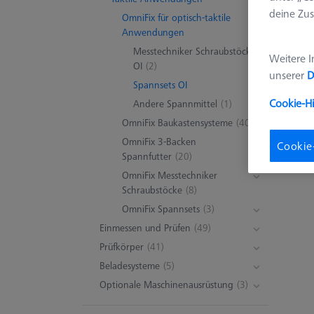
deine Zus
OmniFix für optisch-taktile
Anwendungen
Messtechniker Schraubstöcke
Weitere I
OI
(2)
unserer
D
Spannsets OI
Cookie-H
Andere Spannmittel
(1)
OmniFix Baukastensysteme
(40)
OmniFix 3-Backen
Cookie
Spannfutter
(20)
OmniFix Messtechniker
Schraubstöcke
(8)
OmniFix Spannsets
(3)
Einmessen und Prüfen
(49)
Prüfkörper
(41)
Beladesysteme
(5)
Optionale Maschinenausrüstung
(3)