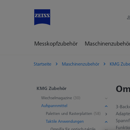
Messkopfzubehör
Maschinenzubehö
Startseite
Maschinenzubehör
KMG Zube
Omn
KMG Zubehör
Wechselmagazine
(30)
Aufspannmittel
3-Back
Adapter
Paletten und Rasterplatten
(58)
Spannf
Taktile Anwendungen
Funktio
OmniFix für optisch-taktile