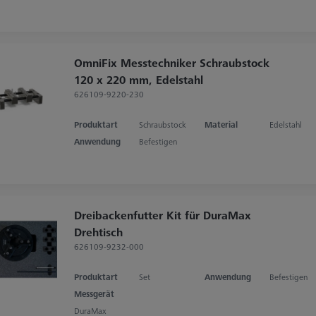
OmniFix Messtechniker Schraubstock
120 x 220 mm, Edelstahl
626109-9220-230
Produktart
Schraubstock
Material
Edelstahl
Anwendung
Befestigen
Dreibackenfutter Kit für DuraMax
Drehtisch
626109-9232-000
Produktart
Set
Anwendung
Befestigen
Messgerät
DuraMax