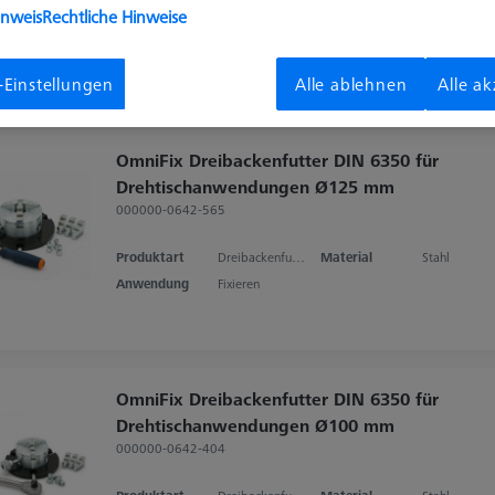
inweis
Rechtliche Hinweise
Produktart
Schraubstock
Material
Edelstahl
Anwendung
Befestigen
-Einstellungen
Alle ablehnen
Alle a
OmniFix Dreibackenfutter DIN 6350 für
Drehtischanwendungen Ø125 mm
000000-0642-565
Produktart
Dreibackenfutter
Material
Stahl
Anwendung
Fixieren
OmniFix Dreibackenfutter DIN 6350 für
Drehtischanwendungen Ø100 mm
000000-0642-404