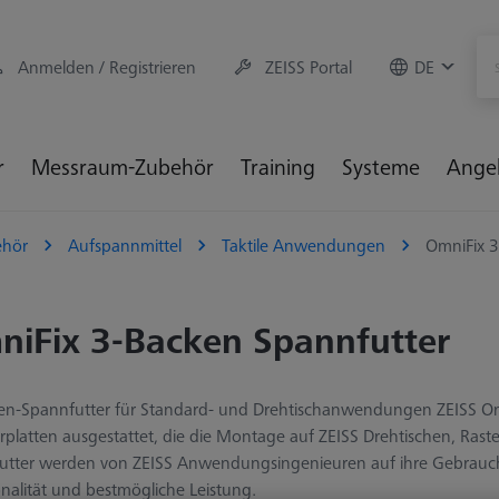
Anmelden / Registrieren
ZEISS Portal
DE
r
Messraum-Zubehör
Training
Systeme
Ange
hör
Aufspannmittel
Taktile Anwendungen
OmniFix 3
iFix 3-Backen Spannfutter
en-Spannfutter für Standard- und Drehtischanwendungen ZEISS Omn
platten ausgestattet, die die Montage auf ZEISS Drehtischen, Raste
utter werden von ZEISS Anwendungsingenieuren auf ihre Gebrauchs
nalität und bestmögliche Leistung.