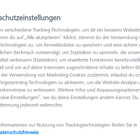
schutzeinstellungen
Ergebnisse sortier
odukte
Empfohlen
n verschiedene Tracking-Technologien, um dir ein besseres Website
enn du auf „Alle akzeptieren“ klickst, stimmst du der Verwendung
-Technologien zu, um Anmeldedaten zu speichern und eine sicher
OmniFix Messtechniker Schraubstock 80
ichen (technisch notwendig), um Statistiken zu sammeln, die unser
x 160 mm, Aluminium schwarz
lität verbessern (Statistiken), um erweiterte Funktionen bereitzustel
626109-9220-210
al) und um auf deine Interessen zugeschnittene Inhalte zu liefern (M
der Verwendung von Marketing-Cookies zustimmst, erlaubst du un
Produktart
Schraubstock
Material
Edelstahl
ingerprinting-Technologien zu aktivieren, um die Website-Analyse
Anwendung
Befestigen
erkenntnisse zu verbessern. Weitere Infos und Anpassungsoptionen
okie-Einstellungen“, wo du deine Einstellungen ändern kannst. Du
timmung jederzeit widerrufen.
OmniFix Messtechniker Schraubstock
nformationen zur Nutzung von Trackingtechnologien finden Sie in
170 x 420 mm, Edelstahl
atenschutzhinweis
.
626109-9220-280