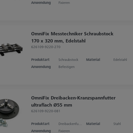
Anwendung
Fixieren
OmniFix Messtechniker Schraubstock
170 x 320 mm, Edelstahl
626109-9220-270
Produktart
Schraubstock
Material
Edelstahl
Anwendung
Befestigen
OmniFix Dreibacken-Kranzspannfutter
ultraflach Ø55 mm
626109-9220-081
Produktart
Dreibackenfutter
Material
Stahl
Anwendung
Fixieren