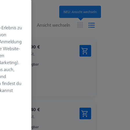
NEU: Ansicht wechseln
en
Ansicht wechseln
-Erlebnis zu
 von
e Anmeldung
1.296,90 €
e Website-
zzgl. USt.
len
arketing).
Verfügbar
s auch,
 und
 findest du
 kannst
1.559,40 €
zzgl. USt.
Verfügbar