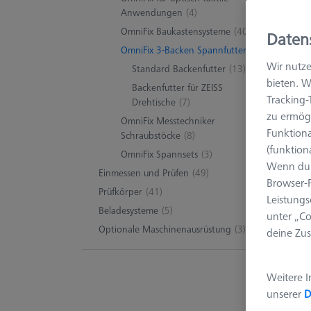
Anwendungen
(4)
OmniFix Baukastensysteme
(40)
Daten
OmniFix 3-Backen Spannfutter
20 Pr
Wir nutze
Standard Backenfutter
(13)
bieten. W
Backenfutter für ZEISS
Tracking
Drehtische
(7)
zu ermögl
OmniFix Messtechniker
Funktiona
Schraubstöcke
(8)
(funktion
OmniFix Spannsets
(3)
Wenn du 
Einmessen und Prüfen
(49)
Browser-F
Prüfkörper
(41)
Leistungs
Beladesysteme
(5)
unter „Co
Optionale Maschinenausrüstung
(3)
deine Zus
Weitere I
unserer
D