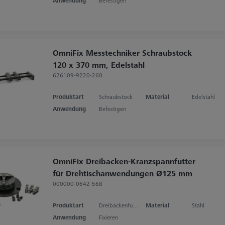
Anwendung
Befestigen
OmniFix Messtechniker Schraubstock
120 x 370 mm, Edelstahl
626109-9220-260
Produktart
Schraubstock
Material
Edelstahl
Anwendung
Befestigen
OmniFix Dreibacken-Kranzspannfutter
für Drehtischanwendungen Ø125 mm
000000-0642-568
Produktart
Dreibackenfutter
Material
Stahl
Anwendung
Fixieren