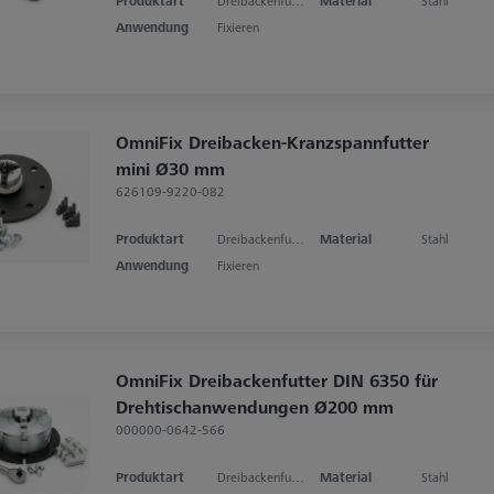
Produktart
Dreibackenfutter
Material
Stahl
Anwendung
Fixieren
OmniFix Dreibacken-Kranzspannfutter
mini Ø30 mm
626109-9220-082
Produktart
Dreibackenfutter
Material
Stahl
Anwendung
Fixieren
OmniFix Dreibackenfutter DIN 6350 für
Drehtischanwendungen Ø200 mm
000000-0642-566
Produktart
Dreibackenfutter
Material
Stahl