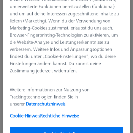
um erweiterte Funktionen bereitzustellen (funktional)
und um auf deine Interessen zugeschnittene Inhalte zu
liefern (Marketing). Wenn du der Verwendung von
Marketing-Cookies zustimmst, erlaubst du uns auch,
Browser-Fingerprinting-Technologien zu aktivieren, um
die Website-Analyse und Leistungserkenntnisse zu
verbessern. Weitere Infos und Anpassungsoptionen
findest du unter „Cookie-Einstellungen“, wo du deine
Einstellungen ändern kannst. Du kannst deine
Zustimmung jederzeit widerrufen.
Weitere Informationen zur Nutzung von
Trackingtechnologien finden Sie in
unserer
Datenschutzhinweis
.
TRAYBAY STORAGE BOX
Aufbewahrungsbox für KMG
Cookie-Hinweis
Rechtliche Hinweise
Zubehör
626170-0011-657