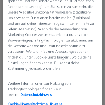
speichern und eine sichere Anmeldung zu ermöglichen
(technisch notwendig), um Statistiken zu sammeln, die
unsere Website-Funktionalität verbessern (Statistiken),
um erweiterte Funktionen bereitzustellen (funktional)
und um auf deine Interessen zugeschnittene Inhalte zu
liefern (Marketing). Wenn du der Verwendung von
Marketing-Cookies zustimmst, erlaubst du uns auch,
Browser-Fingerprinting-Technologien zu aktivieren, um
die Website-Analyse und Leistungserkenntnisse zu
verbessern. Weitere Infos und Anpassungsoptionen
findest du unter „Cookie-Einstellungen“, wo du deine
Einstellungen ändern kannst. Du kannst deine
Zustimmung jederzeit widerrufen.
Weitere Informationen zur Nutzung von
PALETTENSYSTEME
Trackingtechnologien finden Sie in
OmniFix CT Tomostage magnet
unserer
Datenschutzhinweis
.
pallet Ø100
626140-9400-022
Cookie-Hinweis
Rechtliche Hinweise