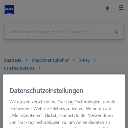
Startseite
Maschinenzubehör
X-Ray
Palettensysteme
OmniFix CT Tomostage magnet pallet Ø70
Datenschutzeinstellungen
Seite drucken
Übersicht
Wir nutzen verschiedene Tracking-Technologien, um dir
ein besseres Website-Erlebnis zu bieten. Wenn du auf
„Alle akzeptieren“ klickst, stimmst du der Verwendung
von Tracking-Technologien zu, um Anmeldedaten zu