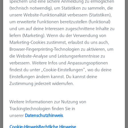
speichern und eine sichere Anmeldung zu ermöglichen
(technisch notwendig), um Statistiken zu sammeln, die
unsere Website-Funktionalität verbessern (Statistiken),
um erweiterte Funktionen bereitzustellen (funktional)
und um auf deine Interessen zugeschnittene Inhalte zu
liefern (Marketing). Wenn du der Verwendung von
Marketing-Cookies zustimmst, erlaubst du uns auch,
Browser-Fingerprinting-Technologien zu aktivieren, um
die Website-Analyse und Leistungserkenntnisse zu
verbessern. Weitere Infos und Anpassungsoptionen
findest du unter „Cookie-Einstellungen“, wo du deine
Einstellungen ändern kannst. Du kannst deine
Zustimmung jederzeit widerrufen.
Weitere Informationen zur Nutzung von
PALETTENSYSTEME
Trackingtechnologien finden Sie in
OmniFix CT Tomostage magnet
unserer
Datenschutzhinweis
.
pallet Ø70
626140-9400-021
Cookie-Hinweis
Rechtliche Hinweise