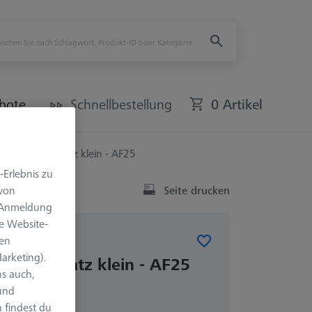
bote
Schnellbestellung
0 Artikel
lverbindungssatz klein - AF25
-Erlebnis zu
Seite drucken
 von
e Anmeldung
e Website-
len
arketing).
bindungssatz klein - AF25
s auch,
 und
 findest du