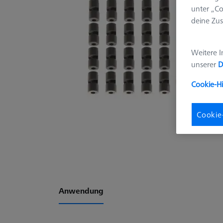
unter „Co
deine Zus
Weitere I
unserer
D
Cookie-H
Cookie
Anwendung