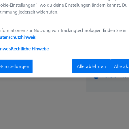
okie-Einstellungen“, wo du deine Einstellungen ändern kannst. Du
409,0
timmung jederzeit widerrufen.
Verfügbar
nformationen zur Nutzung von Trackingtechnologien finden Sie in
atenschutzhinweis
.
inweis
Rechtliche Hinweise
Stk
-Einstellungen
Alle ablehnen
Alle a
Offizielles Z