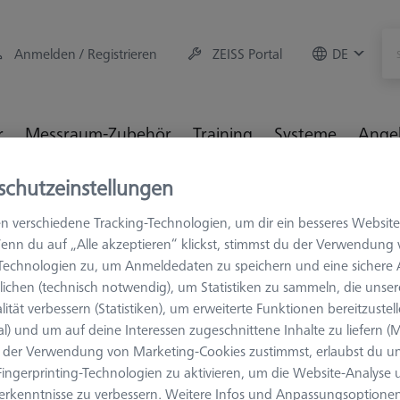
Anmelden / Registrieren
ZEISS Portal
DE
r
Messraum-Zubehör
Training
Systeme
Ange
schutzeinstellungen
3D-Messtechnik
Fixtures
Verbindungselemente
Schnel
n verschiedene Tracking-Technologien, um dir ein besseres Website
enn du auf „Alle akzeptieren“ klickst, stimmst du der Verwendung
-Technologien zu, um Anmeldedaten zu speichern und eine sicher
ichen (technisch notwendig), um Statistiken zu sammeln, die unser
lität verbessern (Statistiken), um erweiterte Funktionen bereitzustel
SETS
al) und um auf deine Interessen zugeschnittene Inhalte zu liefern (M
Schnellver
der Verwendung von Marketing-Cookies zustimmst, erlaubst du un
626109-9610-067
ingerprinting-Technologien zu aktivieren, um die Website-Analyse
erkenntnisse zu verbessern. Weitere Infos und Anpassungsoptionen