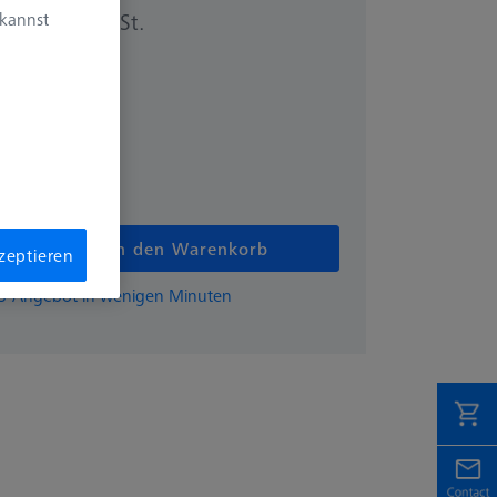
 kannst
zzgl. USt.
0 €
In den Warenkorb
kzeptieren
EISS-Angebot in wenigen Minuten