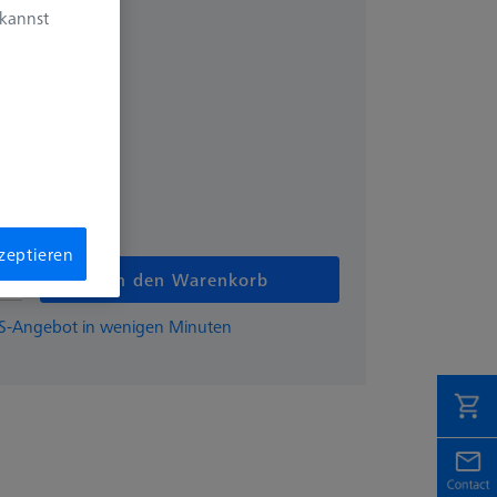
 kannst
zzgl. USt.
€
kzeptieren
In den Warenkorb
EISS-Angebot in wenigen Minuten