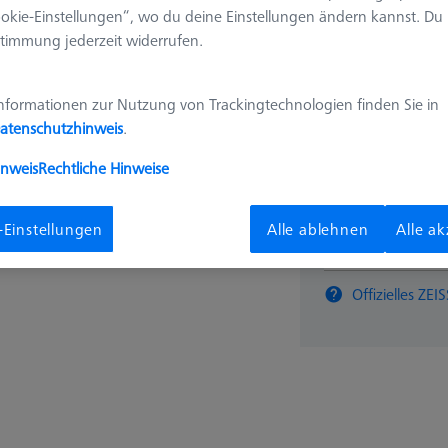
626109-9610-064
okie-Einstellungen“, wo du deine Einstellungen ändern kannst. Du
timmung jederzeit widerrufen.
16,00 
nformationen zur Nutzung von Trackingtechnologien finden Sie in
atenschutzhinweis
.
Verfügbar
inweis
Rechtliche Hinweise
-Einstellungen
Alle ablehnen
Alle a
Stk
Offizielles Z