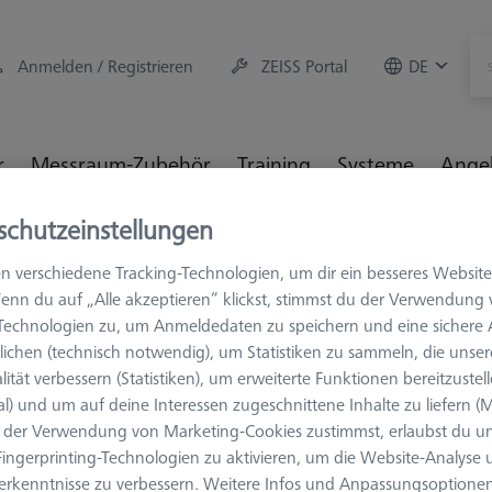
Anmelden / Registrieren
ZEISS Portal
DE
r
Messraum-Zubehör
Training
Systeme
Ange
schutzeinstellungen
hör
Aufspannmittel
Taktile Anwendungen
OmniFix 
k
n verschiedene Tracking-Technologien, um dir ein besseres Website
enn du auf „Alle akzeptieren“ klickst, stimmst du der Verwendung
-Technologien zu, um Anmeldedaten zu speichern und eine sicher
ichen (technisch notwendig), um Statistiken zu sammeln, die unser
lität verbessern (Statistiken), um erweiterte Funktionen bereitzustel
al) und um auf deine Interessen zugeschnittene Inhalte zu liefern (M
VERBINDUNGSEL
der Verwendung von Marketing-Cookies zustimmst, erlaubst du un
Reduzierbu
ingerprinting-Technologien zu aktivieren, um die Website-Analyse
M8/M6, 2 
erkenntnisse zu verbessern. Weitere Infos und Anpassungsoptionen