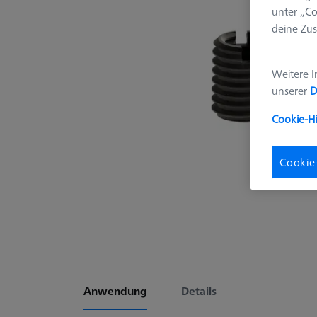
unter „Co
deine Zus
Weitere I
unserer
D
Cookie-H
Cookie
Anwendung
Details