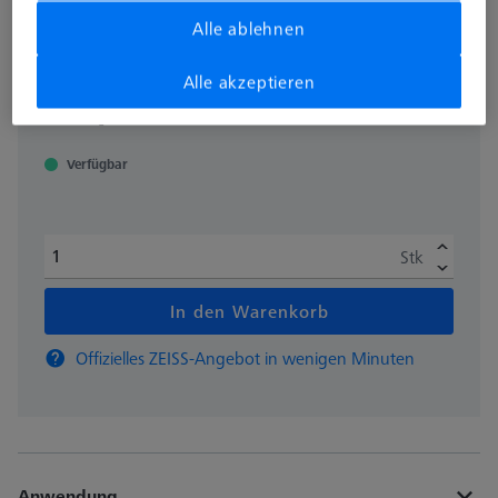
626109-9610-064
Alle ablehnen
Alle akzeptieren
zzgl. USt.
16,00 €
Verfügbar
Stk
In den Warenkorb
Offizielles ZEISS-Angebot in wenigen Minuten
Anwendung