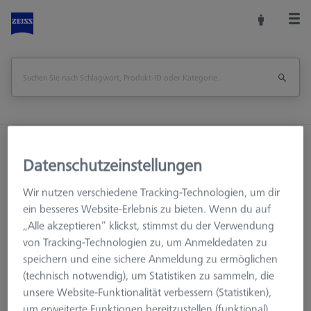
Startseite
Maschinenzubehör
Datenschutzeinstellungen
Optische 3D-Messtechnik
Fixtures
Verbindungselemente
Wir nutzen verschiedene Tracking-Technologien, um dir
Reduzierbuche für Schwenkarm - M8/M6, 2 Stück
ein besseres Website-Erlebnis zu bieten. Wenn du auf
„Alle akzeptieren“ klickst, stimmst du der Verwendung
Seite drucken
Übersicht
von Tracking-Technologien zu, um Anmeldedaten zu
speichern und eine sichere Anmeldung zu ermöglichen
(technisch notwendig), um Statistiken zu sammeln, die
unsere Website-Funktionalität verbessern (Statistiken),
um erweiterte Funktionen bereitzustellen (funktional)