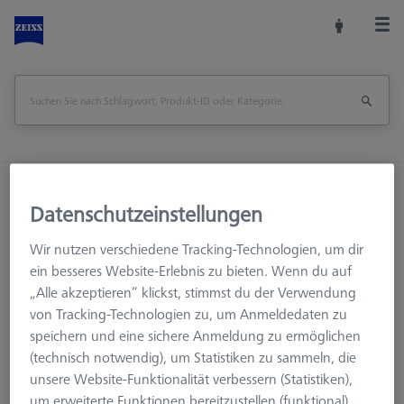
Startseite
Maschinenzubehör
Datenschutzeinstellungen
Optische 3D-Messtechnik
Fixtures
Konstruktionselemente
Wir nutzen verschiedene Tracking-Technologien, um dir
Verstellelement einfach - 75x25x25, AF25
ein besseres Website-Erlebnis zu bieten. Wenn du auf
„Alle akzeptieren“ klickst, stimmst du der Verwendung
Seite drucken
Übersicht
von Tracking-Technologien zu, um Anmeldedaten zu
speichern und eine sichere Anmeldung zu ermöglichen
(technisch notwendig), um Statistiken zu sammeln, die
unsere Website-Funktionalität verbessern (Statistiken),
um erweiterte Funktionen bereitzustellen (funktional)