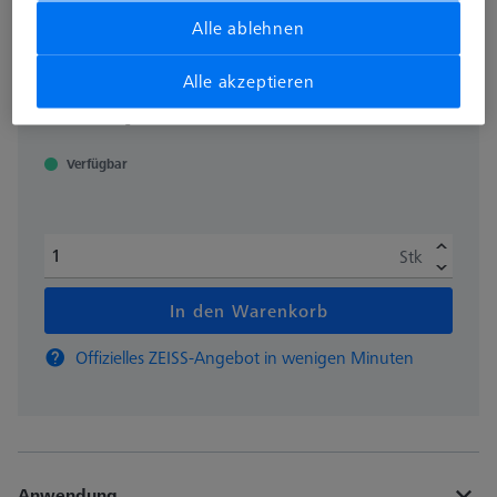
626109-9610-011
Alle ablehnen
Alle akzeptieren
zzgl. USt.
200,00 €
Verfügbar
Stk
In den Warenkorb
Offizielles ZEISS-Angebot in wenigen Minuten
Anwendung