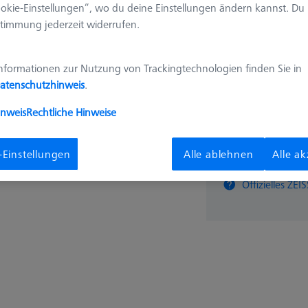
okie-Einstellungen“, wo du deine Einstellungen ändern kannst. Du
626109-9515-007
timmung jederzeit widerrufen.
1.648,
nformationen zur Nutzung von Trackingtechnologien finden Sie in
atenschutzhinweis
.
Längere Lieferzeit
inweis
Rechtliche Hinweise
-Einstellungen
Alle ablehnen
Alle a
Stk
Offizielles Z