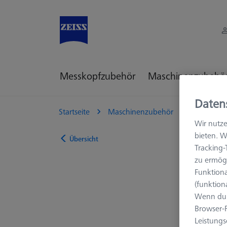
Messkopfzubehör
Maschinenzubehö
Daten
Startseite
Maschinenzubehör
KMG Zube
Wir nutze
bieten. W
Übersicht
Tracking
zu ermögl
Funktiona
(funktion
Wenn du 
Browser-F
Leistungs