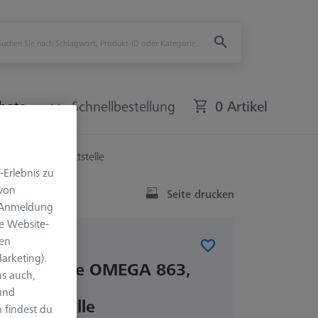
bote
Schnellbestellung
0 Artikel
mperaturschnittstelle
-Erlebnis zu
 von
Seite drucken
e Anmeldung
e Website-
len
arketing).
ahmeplatte OMEGA 863,
s auch,
ckelt, mit
 und
chnittstelle
 findest du