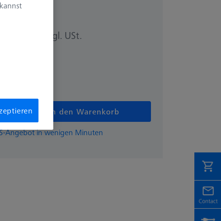
 kannst
zzgl. USt.
70 €
kzeptieren
In den Warenkorb
EISS-Angebot in wenigen Minuten