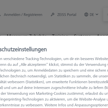
Anmelden / Registrieren
ZEISS Portal
DE
r
Messraum-Zubehör
Training
Systeme
Ange
schutzeinstellungen
hör
Grundaufnahmeplatte OMEGA 863, Stahl vernickelt, mit Te
n verschiedene Tracking-Technologien, um dir ein besseres Website
enn du auf „Alle akzeptieren“ klickst, stimmst du der Verwendung
-Technologien zu, um Anmeldedaten zu speichern und eine sicher
ichen (technisch notwendig), um Statistiken zu sammeln, die unser
lität verbessern (Statistiken), um erweiterte Funktionen bereitzustel
OMEGA 863
al) und um auf deine Interessen zugeschnittene Inhalte zu liefern (M
Grundaufn
der Verwendung von Marketing-Cookies zustimmst, erlaubst du un
Stahl verni
ingerprinting-Technologien zu aktivieren, um die Website-Analyse
Temperaturs
erkenntnisse zu verbessern. Weitere Infos und Anpassungsoptionen