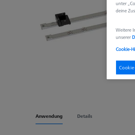
unter „Co
deine Zus
Weitere I
unserer
D
Cookie-H
Cookie
Anwendung
Details