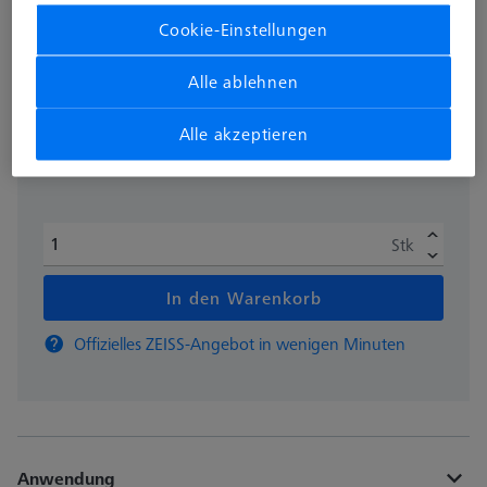
626109-9512-100
Cookie-Einstellungen
zzgl. USt.
703,50 €
Alle ablehnen
Alle akzeptieren
Auf Bestellung hergestellt
Stk
In den Warenkorb
Offizielles ZEISS-Angebot in wenigen Minuten
Anwendung