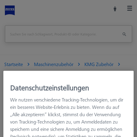
Startseite
Maschinenzubehör
KMG Zubehör
Aufspannmittel
Paletten und Rasterplatten
Optisch-taktile KMG
Datenschutzeinstellungen
Leiste zu Befestigung Kalibriernormal für ZEISS O-INSPECT 543
Wir nutzen verschiedene Tracking-Technologien, um dir
Seite drucken
Übersicht
ein besseres Website-Erlebnis zu bieten. Wenn du auf
„Alle akzeptieren“ klickst, stimmst du der Verwendung
von Tracking-Technologien zu, um Anmeldedaten zu
speichern und eine sichere Anmeldung zu ermöglichen
(technisch notwendig), um Statistiken zu sammeln, die