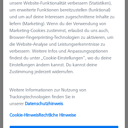
unsere Website-Funktionalität verbessern (Statistiken),
um erweiterte Funktionen bereitzustellen (funktional)
und um auf deine Interessen zugeschnittene Inhalte zu
liefern (Marketing). Wenn du der Verwendung von
Marketing-Cookies zustimmst, erlaubst du uns auch,
Browser-Fingerprinting-Technologien zu aktivieren, um
die Website-Analyse und Leistungserkenntnisse zu
verbessern. Weitere Infos und Anpassungsoptionen
findest du unter „Cookie-Einstellungen“, wo du deine
Einstellungen ändern kannst. Du kannst deine
Zustimmung jederzeit widerrufen.
Weitere Informationen zur Nutzung von
Basispalette THETA 55, Aluminium,
Trackingtechnologien finden Sie in
ohne Bohrraster
unserer
Datenschutzhinweis
.
626109-9220-550
Cookie-Hinweis
Rechtliche Hinweise
zzgl. USt.