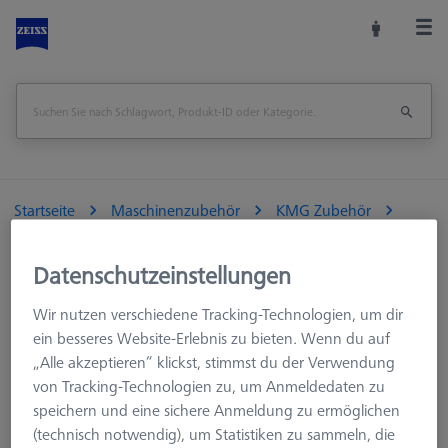
Startseite
Maschinenzubehör
KMG Zubehör
Basispalette THETA 55, Aluminium, ohne Bohrraster
Datenschutzeinstellungen
Seite drucken
Übersicht
Wir nutzen verschiedene Tracking-Technologien, um dir
ein besseres Website-Erlebnis zu bieten. Wenn du auf
„Alle akzeptieren“ klickst, stimmst du der Verwendung
von Tracking-Technologien zu, um Anmeldedaten zu
speichern und eine sichere Anmeldung zu ermöglichen
(technisch notwendig), um Statistiken zu sammeln, die