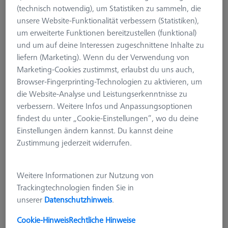
(technisch notwendig), um Statistiken zu sammeln, die
unsere Website-Funktionalität verbessern (Statistiken),
um erweiterte Funktionen bereitzustellen (funktional)
und um auf deine Interessen zugeschnittene Inhalte zu
liefern (Marketing). Wenn du der Verwendung von
Marketing-Cookies zustimmst, erlaubst du uns auch,
Browser-Fingerprinting-Technologien zu aktivieren, um
die Website-Analyse und Leistungserkenntnisse zu
verbessern. Weitere Infos und Anpassungsoptionen
findest du unter „Cookie-Einstellungen“, wo du deine
Einstellungen ändern kannst. Du kannst deine
Zustimmung jederzeit widerrufen.
MSR DUPLEX
MSR duplex X=700
626100-9304-000
Weitere Informationen zur Nutzung von
Trackingtechnologien finden Sie in
unserer
Datenschutzhinweis
.
zzgl. USt.
5.457,40 €
Cookie-Hinweis
Rechtliche Hinweise