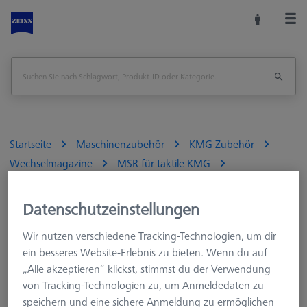
Startseite
Maschinenzubehör
KMG Zubehör
Wechselmagazine
MSR für taktile KMG
MSR duplex X=700
Datenschutzeinstellungen
Seite drucken
Übersicht
Wir nutzen verschiedene Tracking-Technologien, um dir
ein besseres Website-Erlebnis zu bieten. Wenn du auf
„Alle akzeptieren“ klickst, stimmst du der Verwendung
von Tracking-Technologien zu, um Anmeldedaten zu
speichern und eine sichere Anmeldung zu ermöglichen