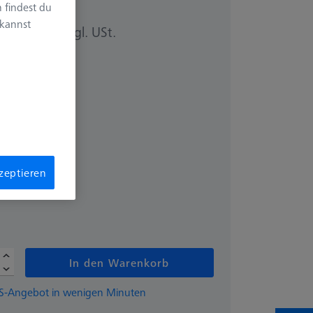
 findest du
 kannst
zzgl. USt.
60 €
kzeptieren
In den Warenkorb
EISS-Angebot in wenigen Minuten