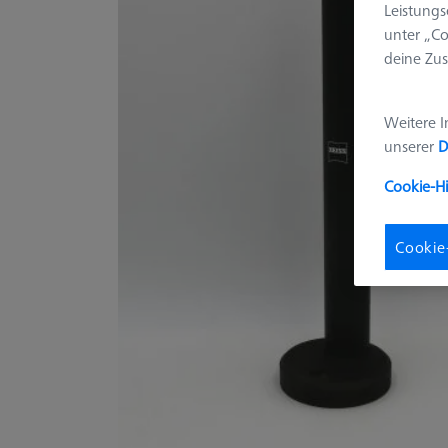
Leistungs
unter „Co
deine Zus
Weitere I
unserer
D
Cookie-H
Cookie