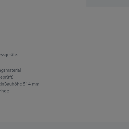
ssgeräte.
ngsmaterial
eprüft)
nkelnBauhöhe 514 mm
winde