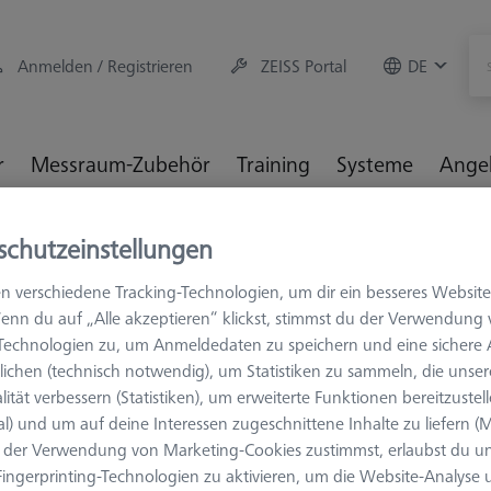
Anmelden / Registrieren
ZEISS Portal
DE
r
Messraum-Zubehör
Training
Systeme
Ange
hör
Einmessen und Prüfen
Einmess-Sets (RSH)
Basis
schutzeinstellungen
n verschiedene Tracking-Technologien, um dir ein besseres Website
enn du auf „Alle akzeptieren“ klickst, stimmst du der Verwendung
-Technologien zu, um Anmeldedaten zu speichern und eine sicher
ichen (technisch notwendig), um Statistiken zu sammeln, die unser
STANDARD
lität verbessern (Statistiken), um erweiterte Funktionen bereitzustel
Basiskoffe
al) und um auf deine Interessen zugeschnittene Inhalte zu liefern (M
Einmesskug
der Verwendung von Marketing-Cookies zustimmst, erlaubst du un
ingerprinting-Technologien zu aktivieren, um die Website-Analyse
600332-9167-000