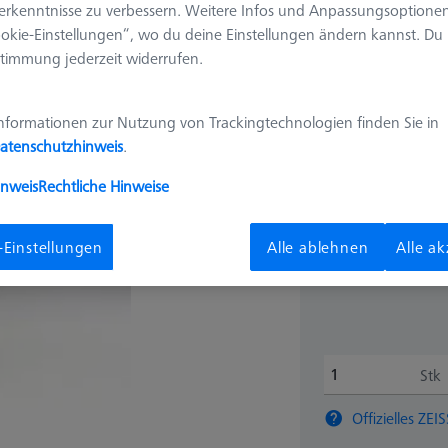
erkenntnisse zu verbessern. Weitere Infos und Anpassungsoptionen
okie-Einstellungen“, wo du deine Einstellungen ändern kannst. Du
1.280,
timmung jederzeit widerrufen.
Verfügbar
nformationen zur Nutzung von Trackingtechnologien finden Sie in
atenschutzhinweis
.
inweis
Rechtliche Hinweise
-Einstellungen
Alle ablehnen
Alle a
Stk
Offizielles Z