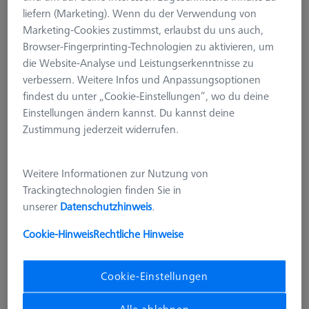
liefern (Marketing). Wenn du der Verwendung von
Marketing-Cookies zustimmst, erlaubst du uns auch,
Browser-Fingerprinting-Technologien zu aktivieren, um
die Website-Analyse und Leistungserkenntnisse zu
verbessern. Weitere Infos und Anpassungsoptionen
findest du unter „Cookie-Einstellungen“, wo du deine
Einstellungen ändern kannst. Du kannst deine
Zustimmung jederzeit widerrufen.
Weitere Informationen zur Nutzung von
Trackingtechnologien finden Sie in
unserer
Datenschutzhinweis
.
FÜR ZEISS SOFTWARE
Cookie-Hinweis
Rechtliche Hinweise
INSPECT CMM / VMM Basic
eLearning
Cookie-Einstellungen
600033-0600-170