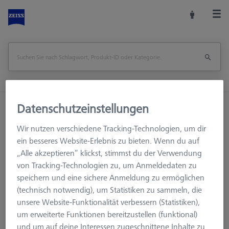
Datenschutzeinstellungen
Startseite
Training
eLearnings
für ZEISS Software
INSPECT CMM / VMM Basic eLearning
Wir nutzen verschiedene Tracking-Technologien, um dir
ein besseres Website-Erlebnis zu bieten. Wenn du auf
Seite drucken
Übersicht
„Alle akzeptieren“ klickst, stimmst du der Verwendung
von Tracking-Technologien zu, um Anmeldedaten zu
speichern und eine sichere Anmeldung zu ermöglichen
(technisch notwendig), um Statistiken zu sammeln, die
unsere Website-Funktionalität verbessern (Statistiken),
um erweiterte Funktionen bereitzustellen (funktional)
und um auf deine Interessen zugeschnittene Inhalte zu