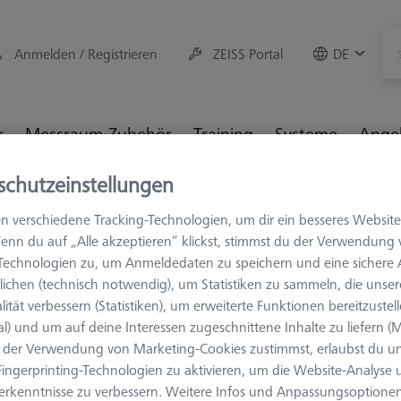
Anmelden / Registrieren
ZEISS Portal
DE
r
Messraum-Zubehör
Training
Systeme
Ange
schutzeinstellungen
hör
Aufspannmittel
Taktile Anwendungen
Rändelsc
n verschiedene Tracking-Technologien, um dir ein besseres Website
enn du auf „Alle akzeptieren“ klickst, stimmst du der Verwendung
-Technologien zu, um Anmeldedaten zu speichern und eine sicher
ichen (technisch notwendig), um Statistiken zu sammeln, die unser
lität verbessern (Statistiken), um erweiterte Funktionen bereitzustel
EINZELTEILE DER 
al) und um auf deine Interessen zugeschnittene Inhalte zu liefern (M
Rändelschr
der Verwendung von Marketing-Cookies zustimmst, erlaubst du un
000000-0741-449
ingerprinting-Technologien zu aktivieren, um die Website-Analyse
erkenntnisse zu verbessern. Weitere Infos und Anpassungsoptionen