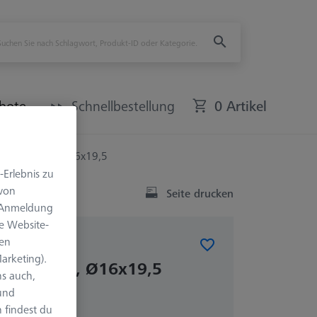
bote
Schnellbestellung
0 Artikel
hraube - M4, Ø16x19,5
-Erlebnis zu
 von
Seite drucken
e Anmeldung
e Website-
len
SETS
arketing).
aube - M4, Ø16x19,5
s auch,
 und
 findest du