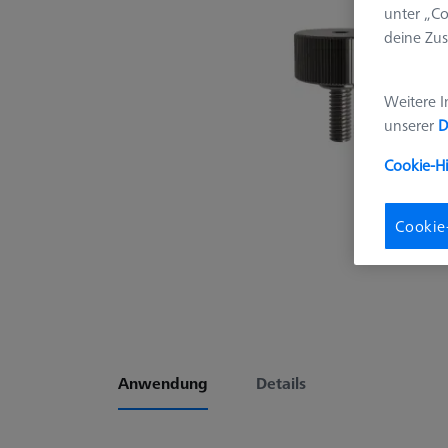
unter „Co
deine Zus
Weitere I
unserer
D
Cookie-H
Cookie
Anwendung
Details