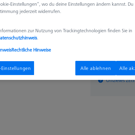
okie-Einstellungen“, wo du deine Einstellungen ändern kannst. Du
20,00 
timmung jederzeit widerrufen.
Verfügbar
nformationen zur Nutzung von Trackingtechnologien finden Sie in
atenschutzhinweis
.
inweis
Rechtliche Hinweise
Stk
-Einstellungen
Alle ablehnen
Alle a
Offizielles Z