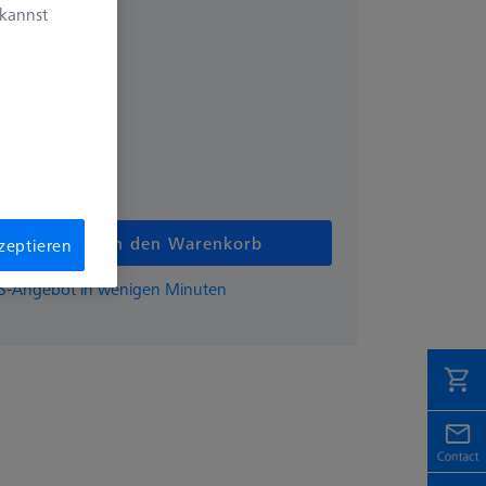
 kannst
zzgl. USt.
€
In den Warenkorb
kzeptieren
EISS-Angebot in wenigen Minuten