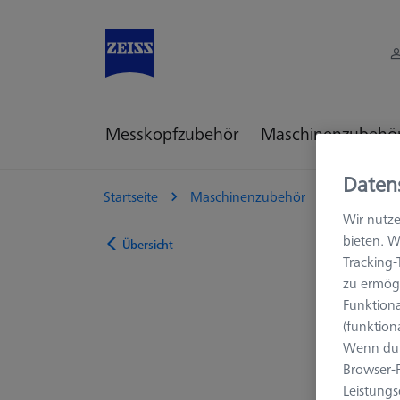
Messkopfzubehör
Maschinenzubehö
Daten
Startseite
Maschinenzubehör
KMG Zube
Wir nutze
bieten. W
Übersicht
Tracking
zu ermögl
Funktiona
(funktion
Wenn du 
Browser-F
Leistungs