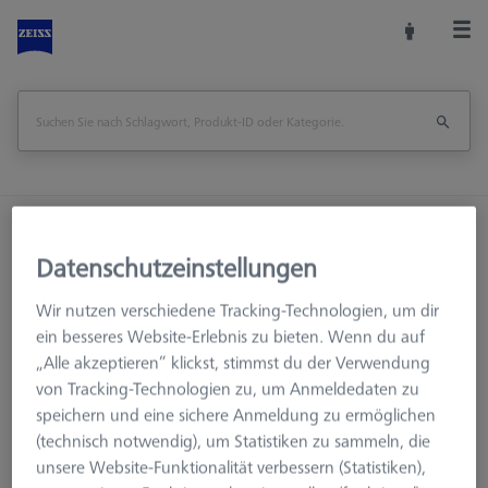
Startseite
Maschinenzubehör
Optische 3D-Messtechnik
Fixtures
Datenschutzeinstellungen
Verbindungselemente
Wir nutzen verschiedene Tracking-Technologien, um dir
Schlossbolzen für Verstellelement einfach und Verstellelement
ein besseres Website-Erlebnis zu bieten. Wenn du auf
zweifach - AF25, 5 Stück
„Alle akzeptieren“ klickst, stimmst du der Verwendung
von Tracking-Technologien zu, um Anmeldedaten zu
Seite drucken
Übersicht
speichern und eine sichere Anmeldung zu ermöglichen
(technisch notwendig), um Statistiken zu sammeln, die
unsere Website-Funktionalität verbessern (Statistiken),